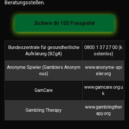
Beratungsstellen.
Sichere dir 100 Freispiele!
Bundeszentrale für gesundheitliche
0800 1 37 27 00 (k
Aufklärung (BZgA)
ostenlos)
Anonyme Spieler (Gamblers Anonym
www.anonyme-spi
ous)
eler.org
www.gamcare.org.u
GamCare
k
www.gamblingther
Gambling Therapy
apy.org