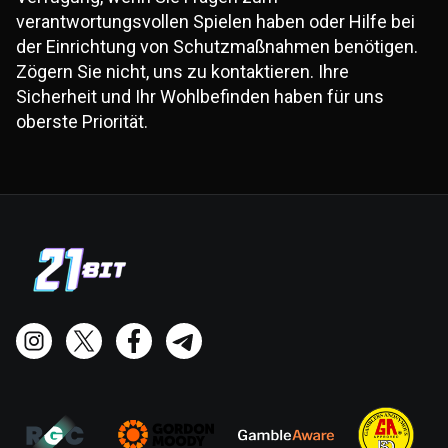
verantwortungsvollen Spielen haben oder Hilfe bei
der Einrichtung von Schutzmaßnahmen benötigen.
Zögern Sie nicht, uns zu kontaktieren. Ihre
Sicherheit und Ihr Wohlbefinden haben für uns
oberste Priorität.