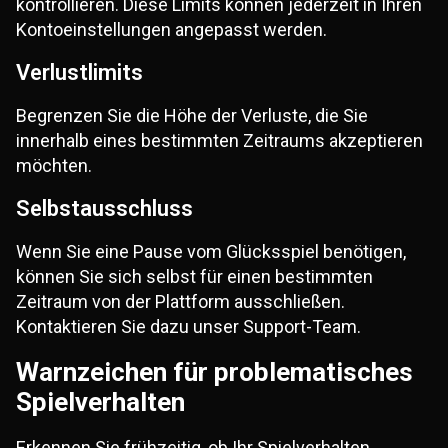
kontrollieren. Diese Limits können jederzeit in Ihren
Kontoeinstellungen angepasst werden.
Verlustlimits
Begrenzen Sie die Höhe der Verluste, die Sie
innerhalb eines bestimmten Zeitraums akzeptieren
möchten.
Selbstausschluss
Wenn Sie eine Pause vom Glücksspiel benötigen,
können Sie sich selbst für einen bestimmten
Zeitraum von der Plattform ausschließen.
Kontaktieren Sie dazu unser Support-Team.
Warnzeichen für problematisches
Spielverhalten
Erkennen Sie frühzeitig, ob Ihr Spielverhalten