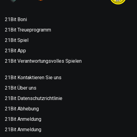
21Bit Boni
21Bit Treueprogramm
21Bit Spiel
21Bit App
21Bit Verantwortungsvolles Spielen
21Bit Kontaktieren Sie uns
21Bit Über uns
21Bit Datenschutzrichtlinie
21Bit Abhebung
21Bit Anmeldung
21Bit Anmeldung