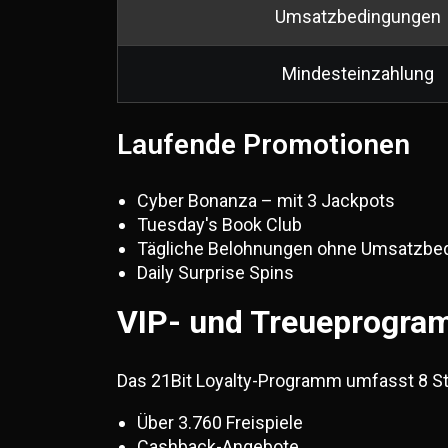
Umsatzbedingungen
Mindesteinzahlung
Laufende Promotionen
Cyber Bonanza – mit 3 Jackpots
Tuesday's Book Club
Tägliche Belohnungen ohne Umsatzbe
Daily Surprise Spins
VIP- und Treueprogr
Das 21Bit Loyalty-Programm umfasst 8 Stu
Über 3.760 Freispiele
Cashback-Angebote