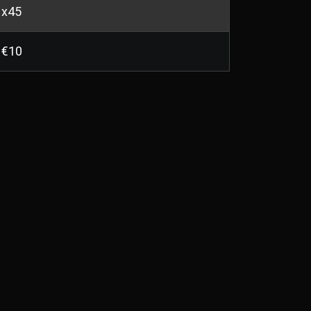
x45
€10