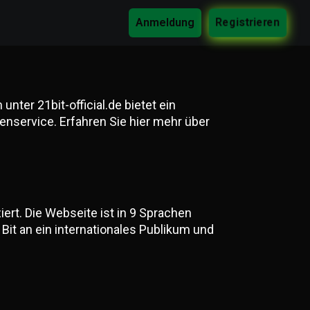
Anmeldung
Registrieren
nter 21bit-official.de bietet ein
nservice. Erfahren Sie hier mehr über
ert. Die Webseite ist in 9 Sprachen
Bit an ein internationales Publikum und