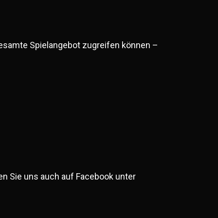
s gesamte Spielangebot zugreifen können –
en Sie uns auch auf Facebook unter