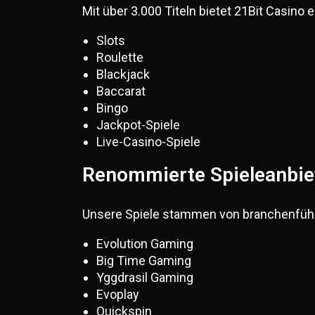
Mit über 3.000 Titeln bietet 21Bit Casino
Slots
Roulette
Blackjack
Baccarat
Bingo
Jackpot-Spiele
Live-Casino-Spiele
Renommierte Spieleanbie
Unsere Spiele stammen von branchenführ
Evolution Gaming
Big Time Gaming
Yggdrasil Gaming
Evoplay
Quickspin